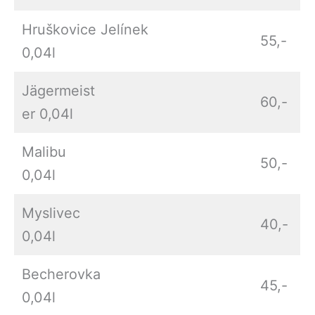
Hruškovice Jelínek
55,-
0,04l
Jägermeist
60,-
er 0,04l
Malibu
50,-
0,04l
Myslivec
40,-
0,04l
Becherovka
45,-
0,04l