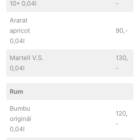
10* 0,04l
-
Ararat
apricot
90,-
0,04l
Martell V.S.
130,
0,04l
-
Rum
Bumbu
120,
originál
-
0,04l