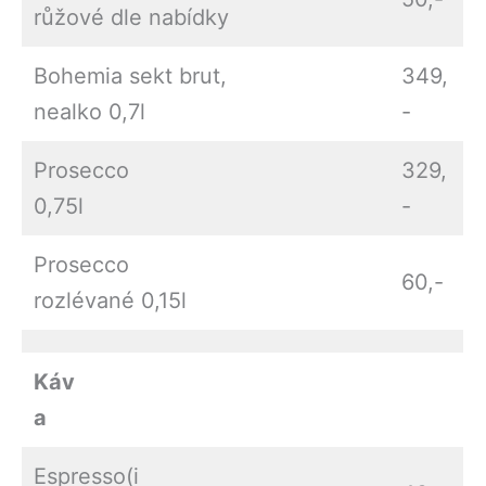
růžové dle nabídky
Bohemia sekt brut,
349,
nealko 0,7l
-
Prosecco
329,
0,75l
-
Prosecco
60,-
rozlévané 0,15l
Káv
a
Espresso(i