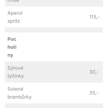
Aperol
115,-
spritz
Poc
huti
ny
Sýrové
30,-
tyčinky
Solené
35,-
brambůrky