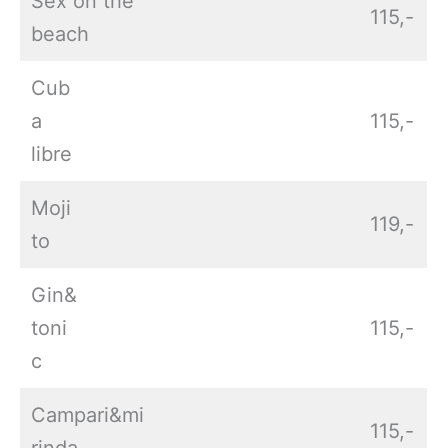
Sex on the
115,-
beach
Cub
a
115,-
libre
Moji
119,-
to
Gin&
toni
115,-
c
Campari&mi
115,-
rinda