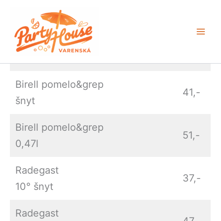
Nápojový lístek Party house
Přeskočit
na
obsah
Pivo na
čepu
Birell pomelo&grep
41,-
šnyt
Birell pomelo&grep
51,-
0,47l
Radegast
37,-
10° šnyt
Radegast
47,-