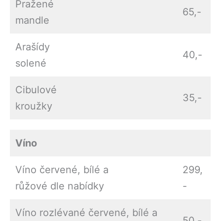
Pražené
65,-
mandle
Arašídy
40,-
solené
Cibulové
35,-
kroužky
Víno
Víno červené, bílé a
299,
růžové dle nabídky
-
Víno rozlévané červené, bílé a
50,-