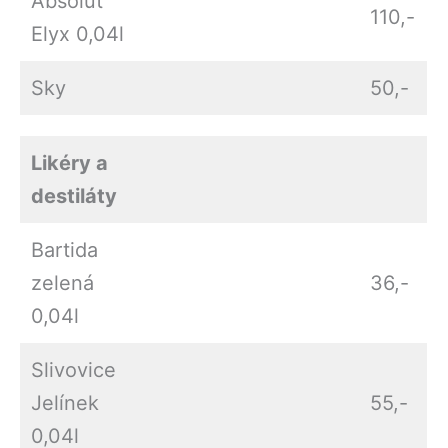
Absolut
110,-
Elyx 0,04l
Sky
50,-
Likéry a
destiláty
Bartida
zelená
36,-
0,04l
Slivovice
Jelínek
55,-
0,04l