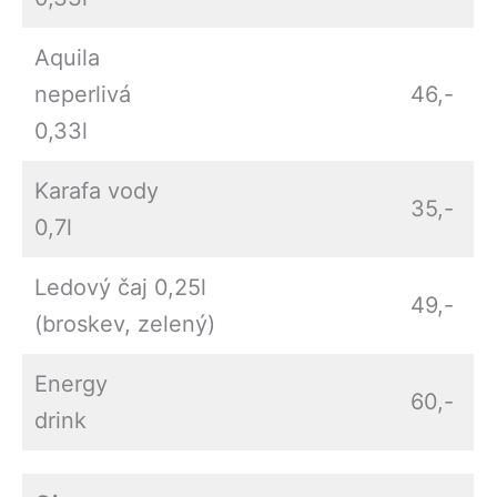
Aquila
neperlivá
46,-
0,33l
Karafa vody
35,-
0,7l
Ledový čaj 0,25l
49,-
(broskev, zelený)
Energy
60,-
drink