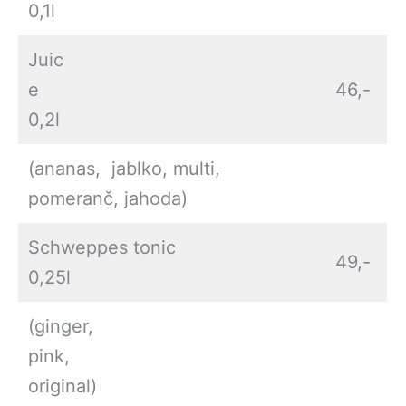
0,1l
Juic
e
46,-
0,2l
(ananas, jablko, multi,
pomeranč, jahoda)
Schweppes tonic
49,-
0,25l
(ginger,
pink,
original)