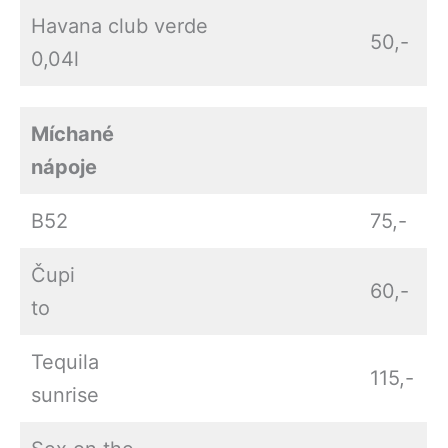
Havana club verde
50,-
0,04l
Míchané
nápoje
B52
75,-
Čupi
60,-
to
Tequila
115,-
sunrise