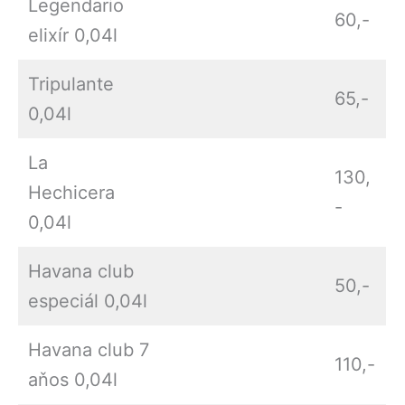
Legendario
60,-
elixír 0,04l
Tripulante
65,-
0,04l
La
130,
Hechicera
-
0,04l
Havana club
50,-
especiál 0,04l
Havana club 7
110,-
aňos 0,04l