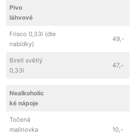
Pivo
láhvové
Frisco 0,33l (dle
49,-
nabídky)
Birell světlý
47,-
0,33l
Nealkoholic
ké nápoje
Točená
malinovka
10,-