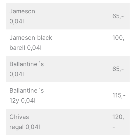
Jameson
65,-
0,04l
Jameson black
100,
barell 0,04l
-
Ballantine´s
65,-
0,04l
Ballantine´s
115,-
12y 0,04l
Chivas
120,
regal 0,04l
-