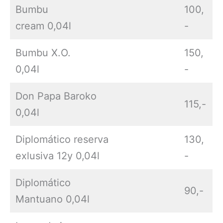
Bumbu
100,
cream 0,04l
-
Bumbu X.O.
150,
0,04l
-
Don Papa Baroko
115,-
0,04l
Diplomático reserva
130,
exlusiva 12y 0,04l
-
Diplomático
90,-
Mantuano 0,04l